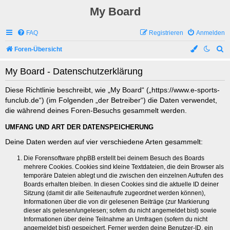
My Board
FAQ
Registrieren
Anmelden
S
Foren-Übersicht
u
My Board - Datenschutzerklärung
c
h
Diese Richtlinie beschreibt, wie „My Board“ („https://www.e-sports-
funclub.de“) (im Folgenden „der Betreiber“) die Daten verwendet,
e
die während deines Foren-Besuchs gesammelt werden.
UMFANG UND ART DER DATENSPEICHERUNG
Deine Daten werden auf vier verschiedene Arten gesammelt:
Die Forensoftware phpBB erstellt bei deinem Besuch des Boards
mehrere Cookies. Cookies sind kleine Textdateien, die dein Browser als
temporäre Dateien ablegt und die zwischen den einzelnen Aufrufen des
Boards erhalten bleiben. In diesen Cookies sind die aktuelle ID deiner
Sitzung (damit dir alle Seitenaufrufe zugeordnet werden können),
Informationen über die von dir gelesenen Beiträge (zur Markierung
dieser als gelesen/ungelesen; sofern du nicht angemeldet bist) sowie
Informationen über deine Teilnahme an Umfragen (sofern du nicht
angemeldet bist) gespeichert. Ferner werden deine Benutzer-ID, ein