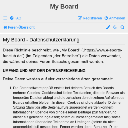
My Board
FAQ
Registrieren
Anmelden
S
Foren-Übersicht
u
My Board - Datenschutzerklärung
c
h
Diese Richtlinie beschreibt, wie „My Board“ („https://www.e-sports-
funclub.de“) (im Folgenden „der Betreiber“) die Daten verwendet,
e
die während deines Foren-Besuchs gesammelt werden.
UMFANG UND ART DER DATENSPEICHERUNG
Deine Daten werden auf vier verschiedene Arten gesammelt:
Die Forensoftware phpBB erstellt bei deinem Besuch des Boards
mehrere Cookies. Cookies sind kleine Textdateien, die dein Browser als
temporäre Dateien ablegt und die zwischen den einzelnen Aufrufen des
Boards erhalten bleiben. In diesen Cookies sind die aktuelle ID deiner
Sitzung (damit dir alle Seitenaufrufe zugeordnet werden können),
Informationen über die von dir gelesenen Beiträge (zur Markierung
dieser als gelesen/ungelesen; sofern du nicht angemeldet bist) sowie
Informationen über deine Teilnahme an Umfragen (sofern du nicht
angemeldet bist) gespeichert. Ferner werden deine Benutzer-ID, ein