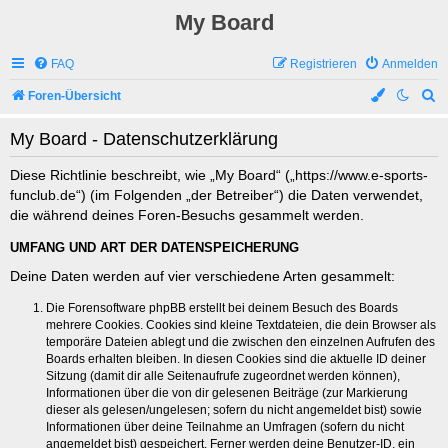
My Board
FAQ
Registrieren
Anmelden
S
Foren-Übersicht
u
My Board - Datenschutzerklärung
c
h
Diese Richtlinie beschreibt, wie „My Board“ („https://www.e-sports-
funclub.de“) (im Folgenden „der Betreiber“) die Daten verwendet,
e
die während deines Foren-Besuchs gesammelt werden.
UMFANG UND ART DER DATENSPEICHERUNG
Deine Daten werden auf vier verschiedene Arten gesammelt:
Die Forensoftware phpBB erstellt bei deinem Besuch des Boards
mehrere Cookies. Cookies sind kleine Textdateien, die dein Browser als
temporäre Dateien ablegt und die zwischen den einzelnen Aufrufen des
Boards erhalten bleiben. In diesen Cookies sind die aktuelle ID deiner
Sitzung (damit dir alle Seitenaufrufe zugeordnet werden können),
Informationen über die von dir gelesenen Beiträge (zur Markierung
dieser als gelesen/ungelesen; sofern du nicht angemeldet bist) sowie
Informationen über deine Teilnahme an Umfragen (sofern du nicht
angemeldet bist) gespeichert. Ferner werden deine Benutzer-ID, ein