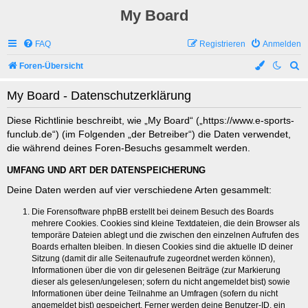
My Board
FAQ
Registrieren
Anmelden
S
Foren-Übersicht
u
My Board - Datenschutzerklärung
c
h
Diese Richtlinie beschreibt, wie „My Board“ („https://www.e-sports-
funclub.de“) (im Folgenden „der Betreiber“) die Daten verwendet,
e
die während deines Foren-Besuchs gesammelt werden.
UMFANG UND ART DER DATENSPEICHERUNG
Deine Daten werden auf vier verschiedene Arten gesammelt:
Die Forensoftware phpBB erstellt bei deinem Besuch des Boards
mehrere Cookies. Cookies sind kleine Textdateien, die dein Browser als
temporäre Dateien ablegt und die zwischen den einzelnen Aufrufen des
Boards erhalten bleiben. In diesen Cookies sind die aktuelle ID deiner
Sitzung (damit dir alle Seitenaufrufe zugeordnet werden können),
Informationen über die von dir gelesenen Beiträge (zur Markierung
dieser als gelesen/ungelesen; sofern du nicht angemeldet bist) sowie
Informationen über deine Teilnahme an Umfragen (sofern du nicht
angemeldet bist) gespeichert. Ferner werden deine Benutzer-ID, ein