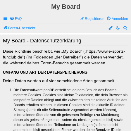
My Board
FAQ
Registrieren
Anmelden
S
Foren-Übersicht
u
My Board - Datenschutzerklärung
c
h
Diese Richtlinie beschreibt, wie „My Board“ („https://www.e-sports-
funclub.de“) (im Folgenden „der Betreiber“) die Daten verwendet,
e
die während deines Foren-Besuchs gesammelt werden.
UMFANG UND ART DER DATENSPEICHERUNG
Deine Daten werden auf vier verschiedene Arten gesammelt:
Die Forensoftware phpBB erstellt bei deinem Besuch des Boards
mehrere Cookies. Cookies sind kleine Textdateien, die dein Browser als
temporäre Dateien ablegt und die zwischen den einzelnen Aufrufen des
Boards erhalten bleiben. In diesen Cookies sind die aktuelle ID deiner
Sitzung (damit dir alle Seitenaufrufe zugeordnet werden können),
Informationen über die von dir gelesenen Beiträge (zur Markierung
dieser als gelesen/ungelesen; sofern du nicht angemeldet bist) sowie
Informationen über deine Teilnahme an Umfragen (sofern du nicht
angemeldet bist) gespeichert. Ferner werden deine Benutzer-ID, ein