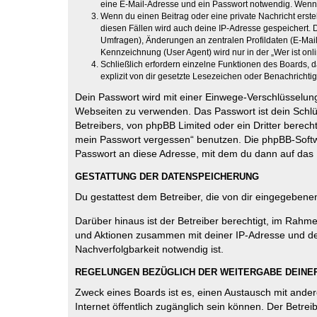
eine E-Mail-Adresse und ein Passwort notwendig. Wenn du
Wenn du einen Beitrag oder eine private Nachricht erste
diesen Fällen wird auch deine IP-Adresse gespeichert. 
Umfragen), Änderungen an zentralen Profildaten (E-Mai
Kennzeichnung (User Agent) wird nur in der „Wer ist onl
Schließlich erfordern einzelne Funktionen des Boards,
explizit von dir gesetzte Lesezeichen oder Benachrichti
Dein Passwort wird mit einer Einwege-Verschlüsselung 
Webseiten zu verwenden. Das Passwort ist dein Schlü
Betreibers, von phpBB Limited oder ein Dritter berec
mein Passwort vergessen“ benutzen. Die phpBB-Softw
Passwort an diese Adresse, mit dem du dann auf das 
GESTATTUNG DER DATENSPEICHERUNG
Du gestattest dem Betreiber, die von dir eingegeben
Darüber hinaus ist der Betreiber berechtigt, im Rahm
und Aktionen zusammen mit deiner IP-Adresse und de
Nachverfolgbarkeit notwendig ist.
REGELUNGEN BEZÜGLICH DER WEITERGABE DEINE
Zweck eines Boards ist es, einen Austausch mit andere
Internet öffentlich zugänglich sein können. Der Betrei