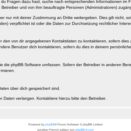
n du Fragen dazu hast, suche nach entsprechenden Informationen im Fo
n Betreiber und von ihm beauftragte Personen (Administratoren) zugäng
r nur mit deiner Zustimmung an Dritte weitergeben. Dies gilt nicht, s
n) verpflichtet ist oder die Daten zur Durchsetzung rechtlicher Interes
er den von dir angegebenen Kontaktdaten zu kontaktieren, sofern dies 
andere Benutzer dich kontaktieren, sofern du dies in deinem persönliche
, die die phpBB-Software umfassen. Sofern der Betreiber in anderen Be
ormieren.
 Daten über dich gespeichert sind.
 Daten verlangen. Kontaktiere hierzu bitte den Betreiber.
Powered by
phpBB
® Forum Software © phpBB Limited
prosilver French edition von
phpBB-fr.com