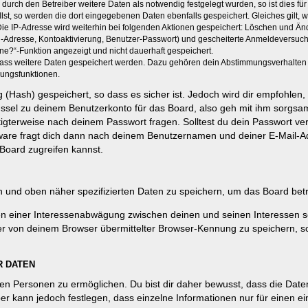
rch den Betreiber weitere Daten als notwendig festgelegt wurden, so ist dies für 
llst, so werden die dort eingegebenen Daten ebenfalls gespeichert. Gleiches gilt, 
Die IP-Adresse wird weiterhin bei folgenden Aktionen gespeichert: Löschen und Än
l-Adresse, Kontoaktivierung, Benutzer-Passwort) und gescheiterte Anmeldeversuch
ine?“-Funktion angezeigt und nicht dauerhaft gespeichert.
 dass weitere Daten gespeichert werden. Dazu gehören dein Abstimmungsverhalten
gungsfunktionen.
(Hash) gespeichert, so dass es sicher ist. Jedoch wird dir empfohlen, 
ssel zu deinem Benutzerkonto für das Board, also geh mit ihm sorgsam
htigterweise nach deinem Passwort fragen. Solltest du dein Passwort v
are fragt dich dann nach deinem Benutzernamen und deiner E-Mail-Ad
Board zugreifen kannst.
en und oben näher spezifizierten Daten zu speichern, um das Board bet
en einer Interessenabwägung zwischen deinen und seinen Interessen sow
r von deinem Browser übermittelter Browser-Kennung zu speichern, so
R DATEN
n Personen zu ermöglichen. Du bist dir daher bewusst, dass die Daten d
ber kann jedoch festlegen, dass einzelne Informationen nur für einen ei