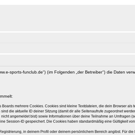
//www.e-sports-funclub.de“) (im Folgenden „der Betreiber“) die Daten v
ammelt:
s Boards mehrere Cookies. Cookies sind kleine Textdateien, die dein Browser als
 sind die aktuelle ID deiner Sitzung (damit dir alle Seitenaufrufe zugeordnet werd
u nicht angemeldet bist) sowie Informationen über deine Teilnahme an Umfragen (s
eine Session-ID gespeichert. Die Cookies haben standardmäßig eine Gültigkeit von 
Registrierung, in deinem Profil oder deinem persönlichem Bereich angibst. Für di