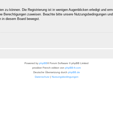
n zu können. Die Registrierung ist in wenigen Augenblicken erledigt und ermög
che Berechtigungen zuweisen. Beachte bitte unsere Nutzungsbedingungen und d
ch in diesem Board bewegst.
Powered by
phpBB
® Forum Software © phpBB Limited
prosilver French edition von
phpBB-fr.com
Deutsche Übersetzung durch
phpBB.de
Datenschutz
|
Nutzungsbedingungen