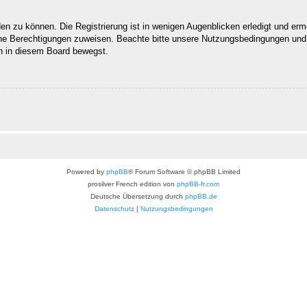
n zu können. Die Registrierung ist in wenigen Augenblicken erledigt und ermög
che Berechtigungen zuweisen. Beachte bitte unsere Nutzungsbedingungen und d
ch in diesem Board bewegst.
Powered by
phpBB
® Forum Software © phpBB Limited
prosilver French edition von
phpBB-fr.com
Deutsche Übersetzung durch
phpBB.de
Datenschutz
|
Nutzungsbedingungen