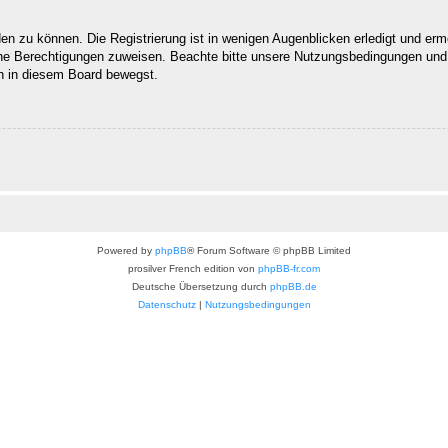
n zu können. Die Registrierung ist in wenigen Augenblicken erledigt und ermög
che Berechtigungen zuweisen. Beachte bitte unsere Nutzungsbedingungen und d
ch in diesem Board bewegst.
Powered by
phpBB
® Forum Software © phpBB Limited
prosilver French edition von
phpBB-fr.com
Deutsche Übersetzung durch
phpBB.de
Datenschutz
|
Nutzungsbedingungen