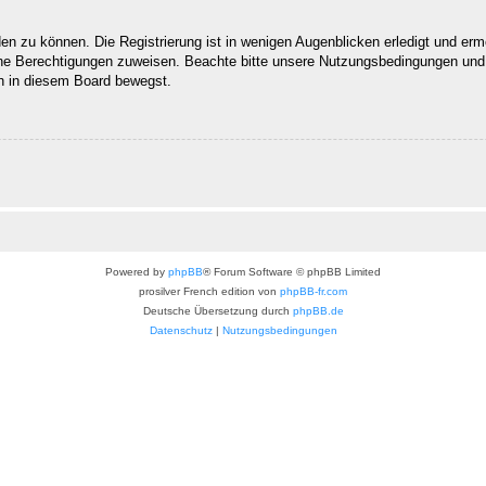
n zu können. Die Registrierung ist in wenigen Augenblicken erledigt und ermög
che Berechtigungen zuweisen. Beachte bitte unsere Nutzungsbedingungen und d
ch in diesem Board bewegst.
Powered by
phpBB
® Forum Software © phpBB Limited
prosilver French edition von
phpBB-fr.com
Deutsche Übersetzung durch
phpBB.de
Datenschutz
|
Nutzungsbedingungen