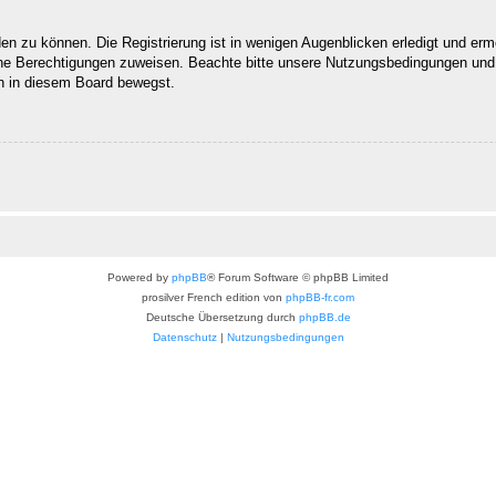
n zu können. Die Registrierung ist in wenigen Augenblicken erledigt und ermög
che Berechtigungen zuweisen. Beachte bitte unsere Nutzungsbedingungen und d
ch in diesem Board bewegst.
Powered by
phpBB
® Forum Software © phpBB Limited
prosilver French edition von
phpBB-fr.com
Deutsche Übersetzung durch
phpBB.de
Datenschutz
|
Nutzungsbedingungen