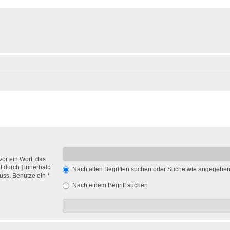
vor ein Wort, das
nt durch
|
innerhalb
Nach allen Begriffen suchen oder Suche wie angegebe
ss. Benutze ein *
Nach einem Begriff suchen