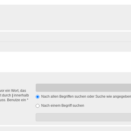
vor ein Wort, das
nt durch
|
innerhalb
Nach allen Begriffen suchen oder Suche wie angegebe
ss. Benutze ein *
Nach einem Begriff suchen