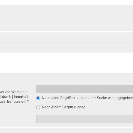
vor ein Wort, das
nt durch
|
innerhalb
Nach allen Begriffen suchen oder Suche wie angegebe
ss. Benutze ein *
Nach einem Begriff suchen