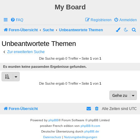
My Board
FAQ
Registrieren
Anmelden
S
Foren-Übersicht
Suche
Unbeantwortete Themen
u
Unbeantwortete Themen
c
Zur erweiterten Suche
h
Die Suche ergab 0 Treffer • Seite
1
von
1
e
Es wurden keine passenden Ergebnisse gefunden.
Die Suche ergab 0 Treffer • Seite
1
von
1
Gehe zu
Foren-Übersicht
Alle Zeiten sind
UTC
Powered by
phpBB
® Forum Software © phpBB Limited
prosilver French edition von
phpBB-fr.com
Deutsche Übersetzung durch
phpBB.de
Datenschutz
|
Nutzungsbedingungen