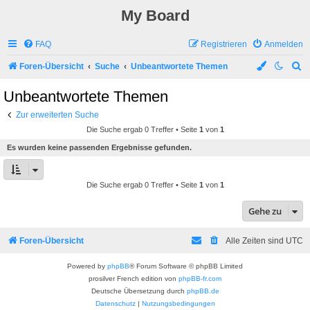
My Board
FAQ
Registrieren
Anmelden
S
Foren-Übersicht
Suche
Unbeantwortete Themen
u
Unbeantwortete Themen
c
Zur erweiterten Suche
h
Die Suche ergab 0 Treffer • Seite
1
von
1
e
Es wurden keine passenden Ergebnisse gefunden.
Die Suche ergab 0 Treffer • Seite
1
von
1
Gehe zu
Foren-Übersicht
Alle Zeiten sind
UTC
Powered by
phpBB
® Forum Software © phpBB Limited
prosilver French edition von
phpBB-fr.com
Deutsche Übersetzung durch
phpBB.de
Datenschutz
|
Nutzungsbedingungen