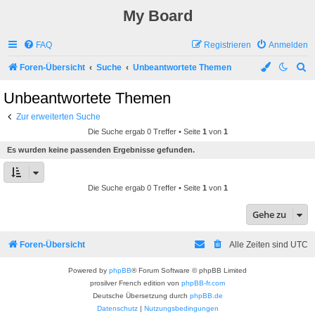
My Board
FAQ
Registrieren
Anmelden
S
Foren-Übersicht
Suche
Unbeantwortete Themen
u
Unbeantwortete Themen
c
Zur erweiterten Suche
h
Die Suche ergab 0 Treffer • Seite
1
von
1
e
Es wurden keine passenden Ergebnisse gefunden.
Die Suche ergab 0 Treffer • Seite
1
von
1
Gehe zu
Foren-Übersicht
Alle Zeiten sind
UTC
Powered by
phpBB
® Forum Software © phpBB Limited
prosilver French edition von
phpBB-fr.com
Deutsche Übersetzung durch
phpBB.de
Datenschutz
|
Nutzungsbedingungen