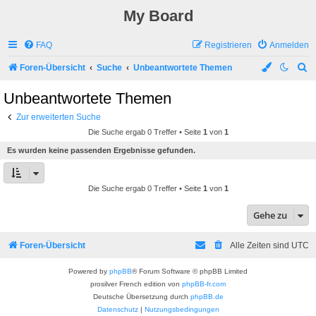
My Board
FAQ
Registrieren
Anmelden
S
Foren-Übersicht
Suche
Unbeantwortete Themen
u
Unbeantwortete Themen
c
Zur erweiterten Suche
h
Die Suche ergab 0 Treffer • Seite
1
von
1
e
Es wurden keine passenden Ergebnisse gefunden.
Die Suche ergab 0 Treffer • Seite
1
von
1
Gehe zu
Foren-Übersicht
Alle Zeiten sind
UTC
Powered by
phpBB
® Forum Software © phpBB Limited
prosilver French edition von
phpBB-fr.com
Deutsche Übersetzung durch
phpBB.de
Datenschutz
|
Nutzungsbedingungen