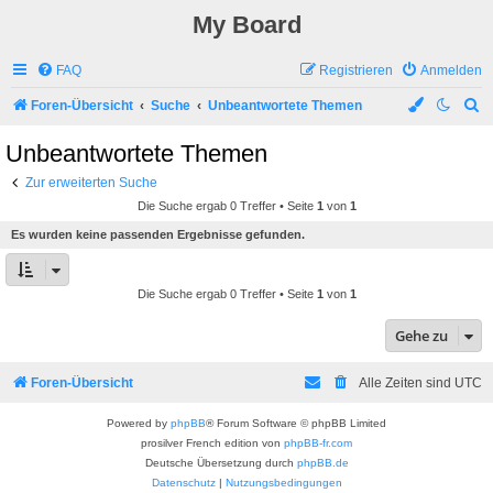
My Board
FAQ
Registrieren
Anmelden
S
Foren-Übersicht
Suche
Unbeantwortete Themen
u
Unbeantwortete Themen
c
Zur erweiterten Suche
h
Die Suche ergab 0 Treffer • Seite
1
von
1
e
Es wurden keine passenden Ergebnisse gefunden.
Die Suche ergab 0 Treffer • Seite
1
von
1
Gehe zu
Foren-Übersicht
Alle Zeiten sind
UTC
Powered by
phpBB
® Forum Software © phpBB Limited
prosilver French edition von
phpBB-fr.com
Deutsche Übersetzung durch
phpBB.de
Datenschutz
|
Nutzungsbedingungen