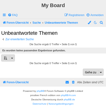
My Board
FAQ
Registrieren
Anmelden
S
Foren-Übersicht
Suche
Unbeantwortete Themen
u
Unbeantwortete Themen
c
Zur erweiterten Suche
h
Die Suche ergab 0 Treffer • Seite
1
von
1
e
Es wurden keine passenden Ergebnisse gefunden.
Die Suche ergab 0 Treffer • Seite
1
von
1
Gehe zu
Foren-Übersicht
Alle Zeiten sind
UTC
Powered by
phpBB
® Forum Software © phpBB Limited
prosilver French edition von
phpBB-fr.com
Deutsche Übersetzung durch
phpBB.de
Datenschutz
|
Nutzungsbedingungen