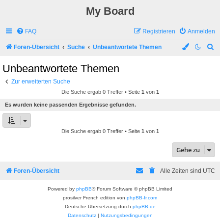
My Board
FAQ
Registrieren
Anmelden
S
Foren-Übersicht
Suche
Unbeantwortete Themen
u
Unbeantwortete Themen
c
Zur erweiterten Suche
h
Die Suche ergab 0 Treffer • Seite
1
von
1
e
Es wurden keine passenden Ergebnisse gefunden.
Die Suche ergab 0 Treffer • Seite
1
von
1
Gehe zu
Foren-Übersicht
Alle Zeiten sind
UTC
Powered by
phpBB
® Forum Software © phpBB Limited
prosilver French edition von
phpBB-fr.com
Deutsche Übersetzung durch
phpBB.de
Datenschutz
|
Nutzungsbedingungen