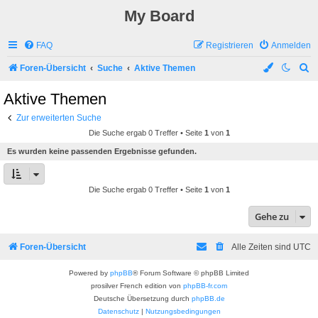
My Board
FAQ
Registrieren
Anmelden
S
Foren-Übersicht
Suche
Aktive Themen
u
Aktive Themen
c
Zur erweiterten Suche
h
Die Suche ergab 0 Treffer • Seite
1
von
1
e
Es wurden keine passenden Ergebnisse gefunden.
Die Suche ergab 0 Treffer • Seite
1
von
1
Gehe zu
Foren-Übersicht
Alle Zeiten sind
UTC
Powered by
phpBB
® Forum Software © phpBB Limited
prosilver French edition von
phpBB-fr.com
Deutsche Übersetzung durch
phpBB.de
Datenschutz
|
Nutzungsbedingungen