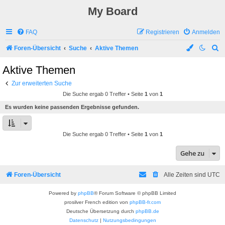
My Board
FAQ
Registrieren
Anmelden
S
Foren-Übersicht
Suche
Aktive Themen
u
Aktive Themen
c
Zur erweiterten Suche
h
Die Suche ergab 0 Treffer • Seite
1
von
1
e
Es wurden keine passenden Ergebnisse gefunden.
Die Suche ergab 0 Treffer • Seite
1
von
1
Gehe zu
Foren-Übersicht
Alle Zeiten sind
UTC
Powered by
phpBB
® Forum Software © phpBB Limited
prosilver French edition von
phpBB-fr.com
Deutsche Übersetzung durch
phpBB.de
Datenschutz
|
Nutzungsbedingungen