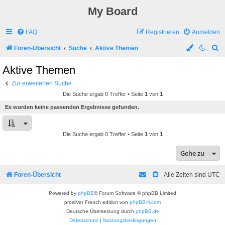
My Board
FAQ
Registrieren
Anmelden
S
Foren-Übersicht
Suche
Aktive Themen
u
Aktive Themen
c
Zur erweiterten Suche
h
Die Suche ergab 0 Treffer • Seite
1
von
1
e
Es wurden keine passenden Ergebnisse gefunden.
Die Suche ergab 0 Treffer • Seite
1
von
1
Gehe zu
Foren-Übersicht
Alle Zeiten sind
UTC
Powered by
phpBB
® Forum Software © phpBB Limited
prosilver French edition von
phpBB-fr.com
Deutsche Übersetzung durch
phpBB.de
Datenschutz
|
Nutzungsbedingungen