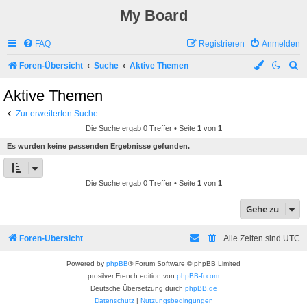
My Board
FAQ
Registrieren
Anmelden
S
Foren-Übersicht
Suche
Aktive Themen
u
Aktive Themen
c
Zur erweiterten Suche
h
Die Suche ergab 0 Treffer • Seite
1
von
1
e
Es wurden keine passenden Ergebnisse gefunden.
Die Suche ergab 0 Treffer • Seite
1
von
1
Gehe zu
Foren-Übersicht
Alle Zeiten sind
UTC
Powered by
phpBB
® Forum Software © phpBB Limited
prosilver French edition von
phpBB-fr.com
Deutsche Übersetzung durch
phpBB.de
Datenschutz
|
Nutzungsbedingungen