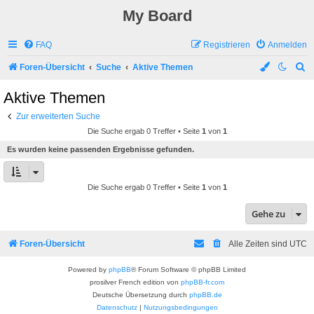
My Board
FAQ
Registrieren
Anmelden
S
Foren-Übersicht
Suche
Aktive Themen
u
Aktive Themen
c
Zur erweiterten Suche
h
Die Suche ergab 0 Treffer • Seite
1
von
1
e
Es wurden keine passenden Ergebnisse gefunden.
Die Suche ergab 0 Treffer • Seite
1
von
1
Gehe zu
Foren-Übersicht
Alle Zeiten sind
UTC
Powered by
phpBB
® Forum Software © phpBB Limited
prosilver French edition von
phpBB-fr.com
Deutsche Übersetzung durch
phpBB.de
Datenschutz
|
Nutzungsbedingungen