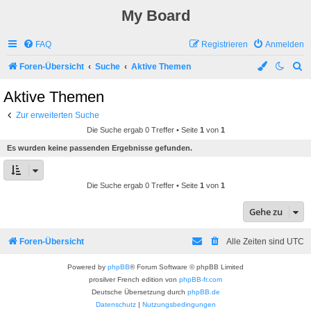
My Board
FAQ
Registrieren
Anmelden
S
Foren-Übersicht
Suche
Aktive Themen
u
Aktive Themen
c
Zur erweiterten Suche
h
Die Suche ergab 0 Treffer • Seite
1
von
1
e
Es wurden keine passenden Ergebnisse gefunden.
Die Suche ergab 0 Treffer • Seite
1
von
1
Gehe zu
Foren-Übersicht
Alle Zeiten sind
UTC
Powered by
phpBB
® Forum Software © phpBB Limited
prosilver French edition von
phpBB-fr.com
Deutsche Übersetzung durch
phpBB.de
Datenschutz
|
Nutzungsbedingungen