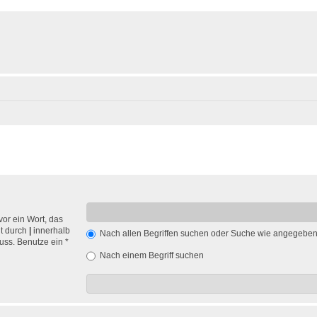
vor ein Wort, das
nt durch
|
innerhalb
Nach allen Begriffen suchen oder Suche wie angegebe
ss. Benutze ein *
Nach einem Begriff suchen