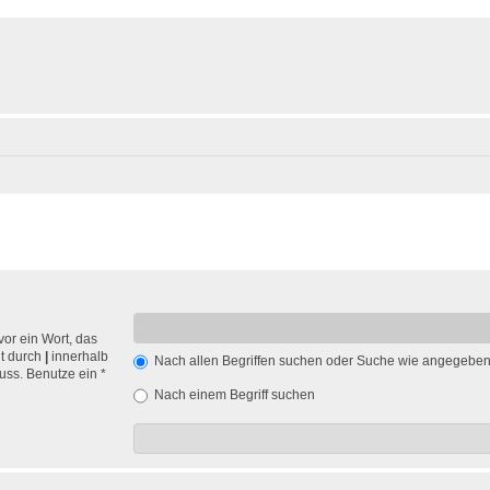
vor ein Wort, das
nt durch
|
innerhalb
Nach allen Begriffen suchen oder Suche wie angegebe
ss. Benutze ein *
Nach einem Begriff suchen