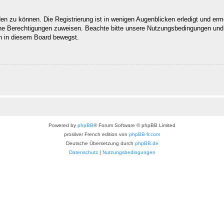
n zu können. Die Registrierung ist in wenigen Augenblicken erledigt und ermög
che Berechtigungen zuweisen. Beachte bitte unsere Nutzungsbedingungen und d
ch in diesem Board bewegst.
Powered by
phpBB
® Forum Software © phpBB Limited
prosilver French edition von
phpBB-fr.com
Deutsche Übersetzung durch
phpBB.de
Datenschutz
|
Nutzungsbedingungen