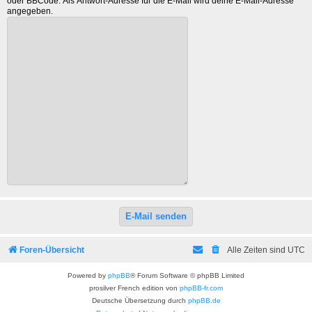
oder BBCode. Als Antwort-Adresse für die E-Mail wird deine E-Mail-Adresse
angegeben.
Foren-Übersicht
Alle Zeiten sind
UTC
Powered by
phpBB
® Forum Software © phpBB Limited
prosilver French edition von
phpBB-fr.com
Deutsche Übersetzung durch
phpBB.de