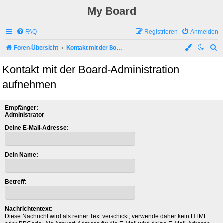
My Board
FAQ
Registrieren
Anmelden
S
Foren-Übersicht
Kontakt mit der Board-Administration aufnehmen
u
Kontakt mit der Board-Administration
c
aufnehmen
h
e
Empfänger:
Administrator
Deine E-Mail-Adresse:
Dein Name:
Betreff:
Nachrichtentext:
Diese Nachricht wird als reiner Text verschickt, verwende daher kein HTML