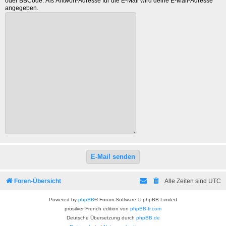
oder BBCode. Als Antwort-Adresse für die E-Mail wird deine E-Mail-Adresse
angegeben.
Foren-Übersicht
Alle Zeiten sind
UTC
Powered by
phpBB
® Forum Software © phpBB Limited
prosilver French edition von
phpBB-fr.com
Deutsche Übersetzung durch
phpBB.de