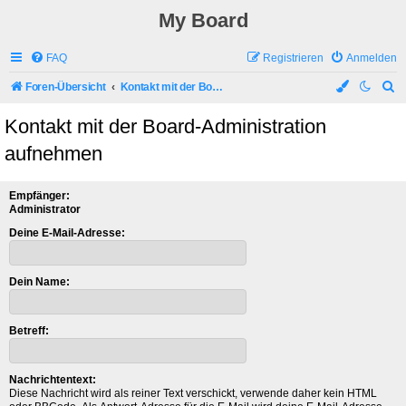
My Board
FAQ
Registrieren
Anmelden
S
Foren-Übersicht
Kontakt mit der Board-Administration aufnehmen
u
Kontakt mit der Board-Administration
c
aufnehmen
h
e
Empfänger:
Administrator
Deine E-Mail-Adresse:
Dein Name:
Betreff:
Nachrichtentext:
Diese Nachricht wird als reiner Text verschickt, verwende daher kein HTML