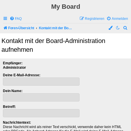
My Board
FAQ
Registrieren
Anmelden
S
Foren-Übersicht
Kontakt mit der Board-Administration aufnehmen
u
Kontakt mit der Board-Administration
c
aufnehmen
h
e
Empfänger:
Administrator
Deine E-Mail-Adresse:
Dein Name:
Betreff:
Nachrichtentext:
Diese Nachricht wird als reiner Text verschickt, verwende daher kein HTML