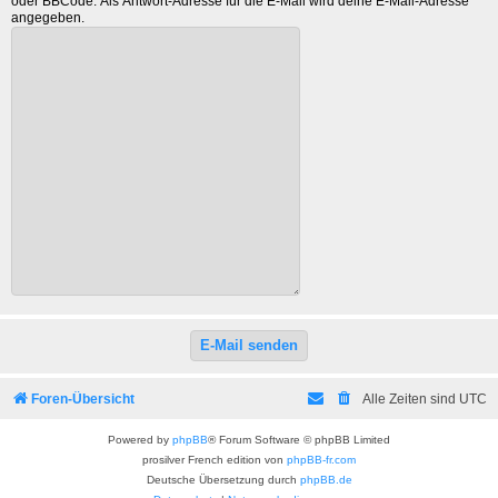
oder BBCode. Als Antwort-Adresse für die E-Mail wird deine E-Mail-Adresse
angegeben.
Foren-Übersicht
Alle Zeiten sind
UTC
Powered by
phpBB
® Forum Software © phpBB Limited
prosilver French edition von
phpBB-fr.com
Deutsche Übersetzung durch
phpBB.de