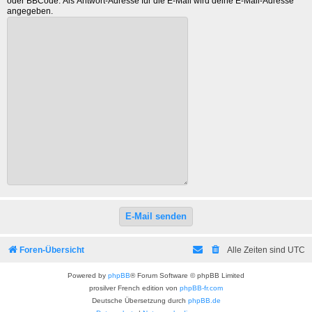
oder BBCode. Als Antwort-Adresse für die E-Mail wird deine E-Mail-Adresse
angegeben.
Foren-Übersicht
Alle Zeiten sind
UTC
Powered by
phpBB
® Forum Software © phpBB Limited
prosilver French edition von
phpBB-fr.com
Deutsche Übersetzung durch
phpBB.de