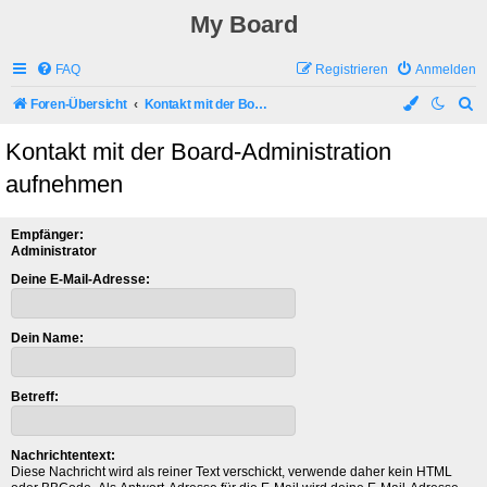
My Board
FAQ
Registrieren
Anmelden
S
Foren-Übersicht
Kontakt mit der Board-Administration aufnehmen
u
Kontakt mit der Board-Administration
c
aufnehmen
h
e
Empfänger:
Administrator
Deine E-Mail-Adresse:
Dein Name:
Betreff:
Nachrichtentext:
Diese Nachricht wird als reiner Text verschickt, verwende daher kein HTML