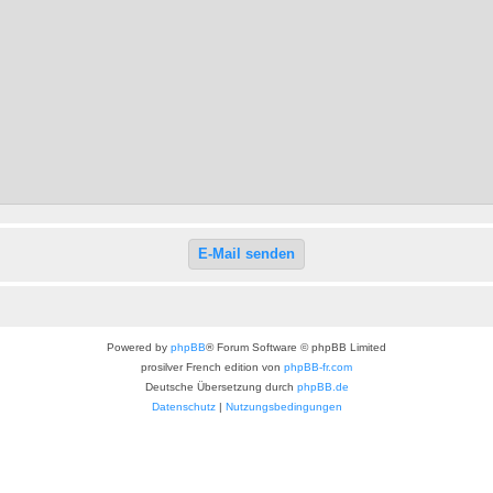
Powered by
phpBB
® Forum Software © phpBB Limited
prosilver French edition von
phpBB-fr.com
Deutsche Übersetzung durch
phpBB.de
Datenschutz
|
Nutzungsbedingungen