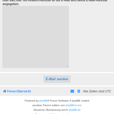
oder BBCode. Als Antwort-Adresse für die E-Mail wird deine E-Mail-Adresse
angegeben.
Foren-Übersicht
Alle Zeiten sind
UTC
Powered by
phpBB
® Forum Software © phpBB Limited
prosilver French edition von
phpBB-fr.com
Deutsche Übersetzung durch
phpBB.de