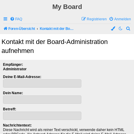
My Board
FAQ
Registrieren
Anmelden
S
Foren-Übersicht
Kontakt mit der Board-Administration aufnehmen
u
Kontakt mit der Board-Administration
c
aufnehmen
h
e
Empfänger:
Administrator
Deine E-Mail-Adresse:
Dein Name:
Betreff:
Nachrichtentext:
Diese Nachricht wird als reiner Text verschickt, verwende daher kein HTML