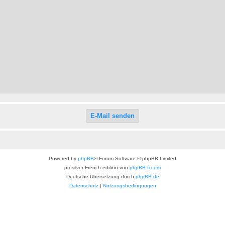
Powered by
phpBB
® Forum Software © phpBB Limited
prosilver French edition von
phpBB-fr.com
Deutsche Übersetzung durch
phpBB.de
Datenschutz
|
Nutzungsbedingungen