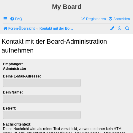
My Board
FAQ
Registrieren
Anmelden
S
Foren-Übersicht
Kontakt mit der Board-Administration aufnehmen
u
Kontakt mit der Board-Administration
c
aufnehmen
h
e
Empfänger:
Administrator
Deine E-Mail-Adresse:
Dein Name:
Betreff:
Nachrichtentext:
Diese Nachricht wird als reiner Text verschickt, verwende daher kein HTML