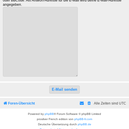
oder BBCode. Als Antwort-Adresse für die E-Mail wird deine E-Mail-Adresse
angegeben.
Foren-Übersicht
Alle Zeiten sind
UTC
Powered by
phpBB
® Forum Software © phpBB Limited
prosilver French edition von
phpBB-fr.com
Deutsche Übersetzung durch
phpBB.de