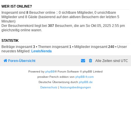
WER IST ONLINE?
Insgesamt sind
8
Besucher online :: 0 sichtbare Mitglieder, 0 unsichtbare
Mitglieder und 8 Gäste (basierend auf den aktiven Besuchern der letzten 5
Minuten)
Der Besucherrekord liegt bei
307
Besuchern, die am So Okt 05, 2025 2:55 pm
gleichzeitig online waren.
STATISTIK
Beiträge insgesamt
3
• Themen insgesamt
1
• Mitglieder insgesamt
240
• Unser
neuestes Mitglied:
LewisNenda
Foren-Übersicht
Alle Zeiten sind
UTC
Powered by
phpBB
® Forum Software © phpBB Limited
prosilver French edition von
phpBB-fr.com
Deutsche Übersetzung durch
phpBB.de
Datenschutz
|
Nutzungsbedingungen