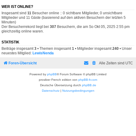
WER IST ONLINE?
Insgesamt sind
11
Besucher online :: 0 sichtbare Mitglieder, 0 unsichtbare
Mitglieder und 11 Gäste (basierend auf den aktiven Besuchern der letzten 5
Minuten)
Der Besucherrekord liegt bei
307
Besuchern, die am So Okt 05, 2025 2:55 pm
gleichzeitig online waren.
STATISTIK
Beiträge insgesamt
3
• Themen insgesamt
1
• Mitglieder insgesamt
240
• Unser
neuestes Mitglied:
LewisNenda
Foren-Übersicht
Alle Zeiten sind
UTC
Powered by
phpBB
® Forum Software © phpBB Limited
prosilver French edition von
phpBB-fr.com
Deutsche Übersetzung durch
phpBB.de
Datenschutz
|
Nutzungsbedingungen