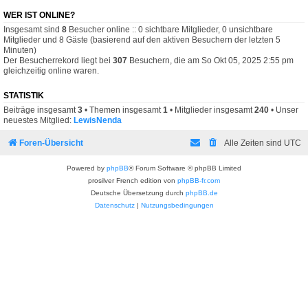
WER IST ONLINE?
Insgesamt sind
8
Besucher online :: 0 sichtbare Mitglieder, 0 unsichtbare
Mitglieder und 8 Gäste (basierend auf den aktiven Besuchern der letzten 5
Minuten)
Der Besucherrekord liegt bei
307
Besuchern, die am So Okt 05, 2025 2:55 pm
gleichzeitig online waren.
STATISTIK
Beiträge insgesamt
3
• Themen insgesamt
1
• Mitglieder insgesamt
240
• Unser
neuestes Mitglied:
LewisNenda
Foren-Übersicht
Alle Zeiten sind
UTC
Powered by
phpBB
® Forum Software © phpBB Limited
prosilver French edition von
phpBB-fr.com
Deutsche Übersetzung durch
phpBB.de
Datenschutz
|
Nutzungsbedingungen