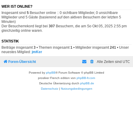
WER IST ONLINE?
Insgesamt sind
5
Besucher online :: 0 sichtbare Mitglieder, 0 unsichtbare
Mitglieder und 5 Gäste (basierend auf den aktiven Besuchern der letzten 5
Minuten)
Der Besucherrekord liegt bei
307
Besuchern, die am So Okt 05, 2025 2:55 pm
gleichzeitig online waren.
STATISTIK
Beiträge insgesamt
3
• Themen insgesamt
1
• Mitglieder insgesamt
241
• Unser
neuestes Mitglied:
jmKer
Foren-Übersicht
Alle Zeiten sind
UTC
Powered by
phpBB
® Forum Software © phpBB Limited
prosilver French edition von
phpBB-fr.com
Deutsche Übersetzung durch
phpBB.de
Datenschutz
|
Nutzungsbedingungen