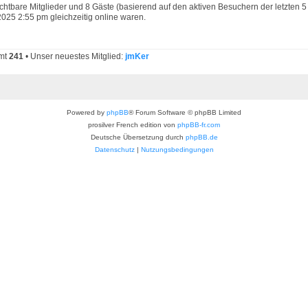
sichtbare Mitglieder und 8 Gäste (basierend auf den aktiven Besuchern der letzten 5
025 2:55 pm gleichzeitig online waren.
amt
241
• Unser neuestes Mitglied:
jmKer
Powered by
phpBB
® Forum Software © phpBB Limited
prosilver French edition von
phpBB-fr.com
Deutsche Übersetzung durch
phpBB.de
Datenschutz
|
Nutzungsbedingungen