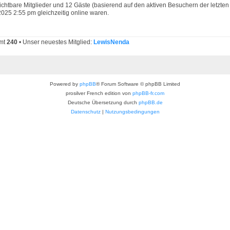
sichtbare Mitglieder und 12 Gäste (basierend auf den aktiven Besuchern der letzten
025 2:55 pm gleichzeitig online waren.
amt
240
• Unser neuestes Mitglied:
LewisNenda
Powered by
phpBB
® Forum Software © phpBB Limited
prosilver French edition von
phpBB-fr.com
Deutsche Übersetzung durch
phpBB.de
Datenschutz
|
Nutzungsbedingungen