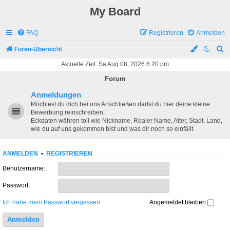
My Board
FAQ
Registrieren
Anmelden
S
Foren-Übersicht
u
Aktuelle Zeit: Sa Aug 08, 2026 6:20 pm
c
Forum
h
Anmeldungen
e
Möchtest du dich bei uns Anschließen darfst du hier deine kleine
Bewerbung reinschreiben.
Eckdaten währen toll wie Nickname, Realer Name, Alter, Stadt, Land,
wie du auf uns gekommen bist und was dir noch so einfällt
ANMELDEN
•
REGISTRIEREN
Benutzername:
Passwort:
Ich habe mein Passwort vergessen
Angemeldet bleiben