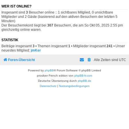
WER IST ONLINE?
Insgesamt sind
3
Besucher online :: 1 sichtbares Mitglied, 0 unsichtbare
Mitglieder und 2 Gäste (basierend auf den aktiven Besuchern der letzten 5
Minuten)
Der Besucherrekord liegt bei
307
Besuchern, die am So Okt 05, 2025 2:55 pm
gleichzeitig online waren.
STATISTIK
Beiträge insgesamt
3
• Themen insgesamt
1
• Mitglieder insgesamt
241
• Unser
neuestes Mitglied:
jmKer
Foren-Übersicht
Alle Zeiten sind
UTC
Powered by
phpBB
® Forum Software © phpBB Limited
prosilver French edition von
phpBB-fr.com
Deutsche Übersetzung durch
phpBB.de
Datenschutz
|
Nutzungsbedingungen