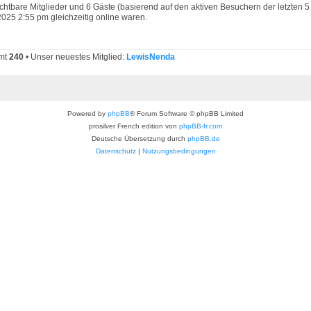
sichtbare Mitglieder und 6 Gäste (basierend auf den aktiven Besuchern der letzten 5
025 2:55 pm gleichzeitig online waren.
amt
240
• Unser neuestes Mitglied:
LewisNenda
Powered by
phpBB
® Forum Software © phpBB Limited
prosilver French edition von
phpBB-fr.com
Deutsche Übersetzung durch
phpBB.de
Datenschutz
|
Nutzungsbedingungen