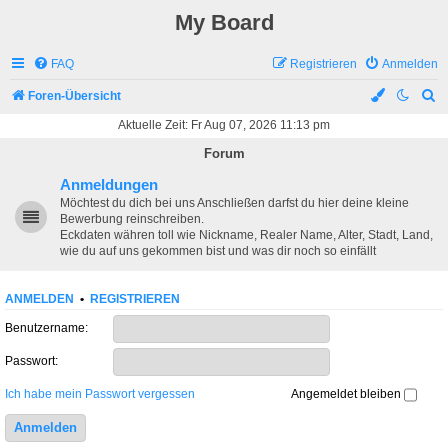
My Board
FAQ
Registrieren
Anmelden
S
Foren-Übersicht
u
Aktuelle Zeit: Fr Aug 07, 2026 11:13 pm
c
Forum
h
Anmeldungen
e
Möchtest du dich bei uns Anschließen darfst du hier deine kleine
Bewerbung reinschreiben.
Eckdaten währen toll wie Nickname, Realer Name, Alter, Stadt, Land,
wie du auf uns gekommen bist und was dir noch so einfällt
ANMELDEN
•
REGISTRIEREN
Benutzername:
Passwort:
Ich habe mein Passwort vergessen
Angemeldet bleiben