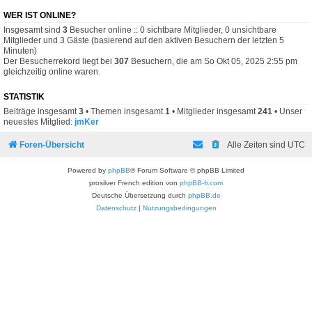
WER IST ONLINE?
Insgesamt sind
3
Besucher online :: 0 sichtbare Mitglieder, 0 unsichtbare
Mitglieder und 3 Gäste (basierend auf den aktiven Besuchern der letzten 5
Minuten)
Der Besucherrekord liegt bei
307
Besuchern, die am So Okt 05, 2025 2:55 pm
gleichzeitig online waren.
STATISTIK
Beiträge insgesamt
3
• Themen insgesamt
1
• Mitglieder insgesamt
241
• Unser
neuestes Mitglied:
jmKer
Foren-Übersicht
Alle Zeiten sind
UTC
Powered by
phpBB
® Forum Software © phpBB Limited
prosilver French edition von
phpBB-fr.com
Deutsche Übersetzung durch
phpBB.de
Datenschutz
|
Nutzungsbedingungen