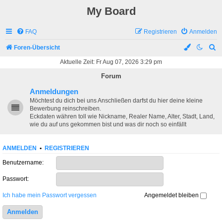
My Board
FAQ
Registrieren
Anmelden
S
Foren-Übersicht
u
Aktuelle Zeit: Fr Aug 07, 2026 3:29 pm
c
Forum
h
Anmeldungen
e
Möchtest du dich bei uns Anschließen darfst du hier deine kleine
Bewerbung reinschreiben.
Eckdaten währen toll wie Nickname, Realer Name, Alter, Stadt, Land,
wie du auf uns gekommen bist und was dir noch so einfällt
ANMELDEN
•
REGISTRIEREN
Benutzername:
Passwort:
Ich habe mein Passwort vergessen
Angemeldet bleiben