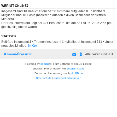
WER IST ONLINE?
Insgesamt sind
10
Besucher online :: 0 sichtbare Mitglieder, 0 unsichtbare
Mitglieder und 10 Gäste (basierend auf den aktiven Besuchern der letzten 5
Minuten)
Der Besucherrekord liegt bei
307
Besuchern, die am So Okt 05, 2025 2:55 pm
gleichzeitig online waren.
STATISTIK
Beiträge insgesamt
3
• Themen insgesamt
1
• Mitglieder insgesamt
241
• Unser
neuestes Mitglied:
jmKer
Foren-Übersicht
Alle Zeiten sind
UTC
Powered by
phpBB
® Forum Software © phpBB Limited
prosilver French edition von
phpBB-fr.com
Deutsche Übersetzung durch
phpBB.de
Datenschutz
|
Nutzungsbedingungen