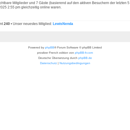
sichtbare Mitglieder und 7 Gäste (basierend auf den aktiven Besuchern der letzten 5
025 2:55 pm gleichzeitig online waren.
amt
240
• Unser neuestes Mitglied:
LewisNenda
Powered by
phpBB
® Forum Software © phpBB Limited
prosilver French edition von
phpBB-fr.com
Deutsche Übersetzung durch
phpBB.de
Datenschutz
|
Nutzungsbedingungen