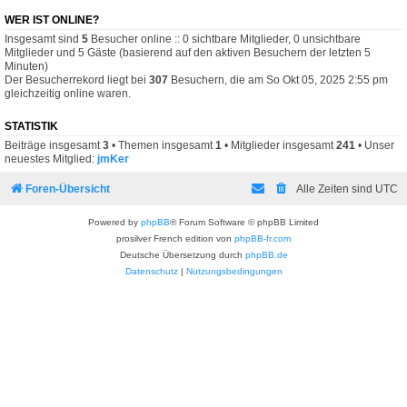
WER IST ONLINE?
Insgesamt sind
5
Besucher online :: 0 sichtbare Mitglieder, 0 unsichtbare
Mitglieder und 5 Gäste (basierend auf den aktiven Besuchern der letzten 5
Minuten)
Der Besucherrekord liegt bei
307
Besuchern, die am So Okt 05, 2025 2:55 pm
gleichzeitig online waren.
STATISTIK
Beiträge insgesamt
3
• Themen insgesamt
1
• Mitglieder insgesamt
241
• Unser
neuestes Mitglied:
jmKer
Foren-Übersicht
Alle Zeiten sind
UTC
Powered by
phpBB
® Forum Software © phpBB Limited
prosilver French edition von
phpBB-fr.com
Deutsche Übersetzung durch
phpBB.de
Datenschutz
|
Nutzungsbedingungen