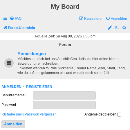
My Board
FAQ
Registrieren
Anmelden
S
Foren-Übersicht
u
Aktuelle Zeit: Sa Aug 08, 2026 1:06 pm
c
Forum
h
Anmeldungen
e
Möchtest du dich bei uns Anschließen darfst du hier deine kleine
Bewerbung reinschreiben.
Eckdaten währen toll wie Nickname, Realer Name, Alter, Stadt, Land,
wie du auf uns gekommen bist und was dir noch so einfällt
ANMELDEN
•
REGISTRIEREN
Benutzername:
Passwort:
Ich habe mein Passwort vergessen
Angemeldet bleiben